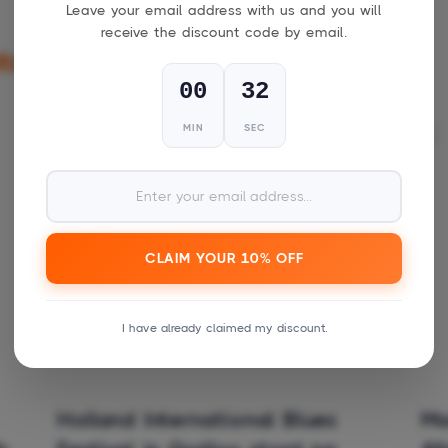
Leave your email address with us and you will
receive the discount code by email.
tste festivalnieuws
00
30
MIN
SEC
CLAIM YOUR 10% OFF
I have already claimed my discount.
Holland International Blues
Ma