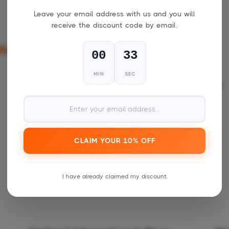
Leave your email address with us and you will
receive the discount code by email.
tste festivalnieuws
00
31
MIN
SEC
CLAIM YOUR 10% OFF
I have already claimed my discount.